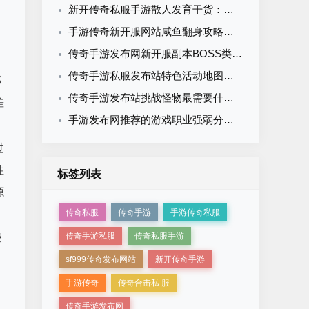
新开传奇私服手游散人发育干货：不充钱不抱团的完整崛起攻略
手游传奇新开服网站咸鱼翻身攻略：平民玩家从零逆袭的完整路径
传奇手游发布网新开服副本BOSS类型大全：从新手到终极一篇看懂
传奇手游私服发布站特色活动地图盘点：这些高爆率地图值得体验
部
传奇手游发布站挑战怪物最需要什么？五大核心要素助你全身而退
差
手游发布网推荐的游戏职业强弱分明吗？六大真相揭秘
。
过
性
标签列表
源
传奇私服
传奇手游
手游传奇私服
传奇手游私服
传奇私服手游
些
sf999传奇发布网站
新开传奇手游
手游传奇
传奇合击私 服
传奇手游发布网