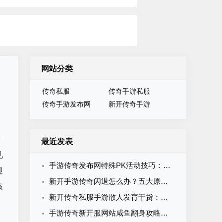
网站分类
传奇私服
传奇手游私服
传奇手游发布网
新开传奇手游
最近发表
见
手游传奇发布网特殊PK活动技巧：生存战夺旗赛BOSS阵营对抗全攻略
迎
新开手游传奇闪退怎么办？五大原因及解决方案一次搞定
该
新开传奇私服手游散人发育干货：不充钱不抱团的完整崛起攻略
手游传奇新开服网站咸鱼翻身攻略：平民玩家从零逆袭的完整路径