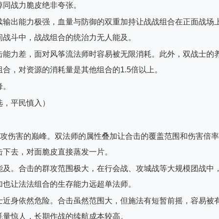
掉同战力脆皮绝非夸张。
续输出能力极强，血量与防御的双重加持让战战组合在正面战场
间战斗中，战战组合的统治力无人能及。
击能力差，面对风筝流法师时容易被无限消耗。此外，双战士的
合，对资源的消耗量是其他组合的1.5倍以上。
锋。
选，平民慎入）
群攻伤害的巅峰。双法师的属性叠加让合击的覆盖范围和伤害倍率
击下去，对面脆皮直接蒸发一片。
能及。合击的群攻范围极大，在行会战、攻城战等大规模团战中
加也让法法组合的生存能力远超单法师。
士近身依然危险。合击虽然范围大，但施法有短暂前摇，容易被
耗量惊人，长期作战的续航成本较高。