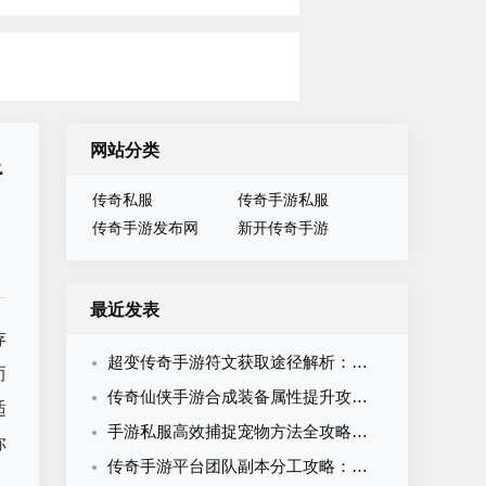
网站分类
析
传奇私服
传奇手游私服
传奇手游发布网
新开传奇手游
最近发表
存
超变传奇手游符文获取途径解析：六大渠道全拆解，从零打造你的符文战神
而
传奇仙侠手游合成装备属性提升攻略：材料投放职业路线神装锻造全解析
适
手游私服高效捕捉宠物方法全攻略：刷新规律、道具选择与血线控制技巧
你
传奇手游平台团队副本分工攻略：战士、法师、道士职业定位与配合技巧