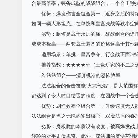
合最高倍率，装备成型的战战组合，一个合击秒
优势：爆发伤害全组合第一，近身之后的持
如同一辆人形坦克。在单挑和皇宫决战等狭小空
劣势：腿短是战士永远的痛。战战组合的追
成成本极高——两套战士装备的价格远高于其他组
适用场景：单挑、皇宫争夺、行会战正面冲
推荐指数：★★★★☆（土豪玩家的不二之
2. 法法组合——清屏机器的恐怖效率
法法组合的合击技能“火龙气焰”，是大范围
都达到了令人瞠目结舌的程度，在团战中一个合
优势：刷怪效率全组合第一，升级速度无人
法法组合是当之无愧的输出核心。双魔法盾的叠
劣势：身板脆的本质没有改变，被高爆发战
经验的对手走位规避。此外，双法师的魔法药消