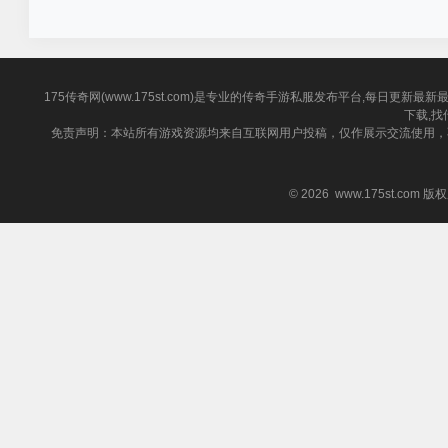
物一网打尽
175传奇网(www.175st.com)是专业的传奇手游私服发布平台,每日
下载,找
免责声明：本站所有游戏资源均来自互联网用户投稿，仅作展示交流使用，
© 2026 www.175st.com